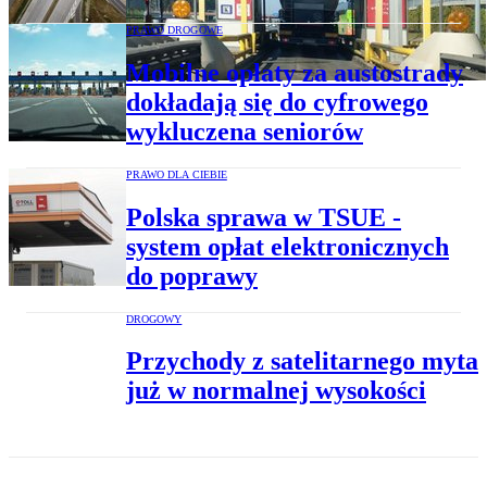
PRAWO DROGOWE
Mobilne opłaty za austostrady
dokładają się do cyfrowego
wykluczena seniorów
PRAWO DLA CIEBIE
Polska sprawa w TSUE -
system opłat elektronicznych
do poprawy
DROGOWY
Przychody z satelitarnego myta
już w normalnej wysokości