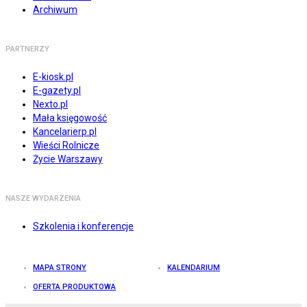
Archiwum
PARTNERZY
E-kiosk.pl
E-gazety.pl
Nexto.pl
Mała księgowość
Kancelarierp.pl
Wieści Rolnicze
Życie Warszawy
NASZE WYDARZENIA
Szkolenia i konferencje
MAPA STRONY
KALENDARIUM
OFERTA PRODUKTOWA