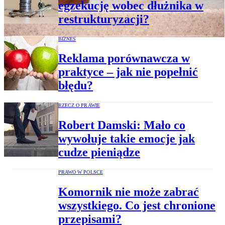
egzekucję wobec dłużnika w
restrukturyzacji?
BIZNES
Reklama porównawcza w
praktyce – jak nie popełnić
błędu?
RZECZ O PRAWIE
Robert Damski: Mało co
wywołuje takie emocje jak
cudze pieniądze
PRAWO W POLSCE
Komornik nie może zabrać
wszystkiego. Co jest chronione
przepisami?