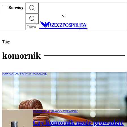
Serwisy
Tag:
komornik
NAWIGATOR PRAWNY PORADNIK
Pracodawca kontra komornik. Czy
świadczenia z ZFŚS rzeczywiście mogą
zostać zajęte?
NAWIGATOR PRAWNY PORADNIK
Czy komornik może prowadzić