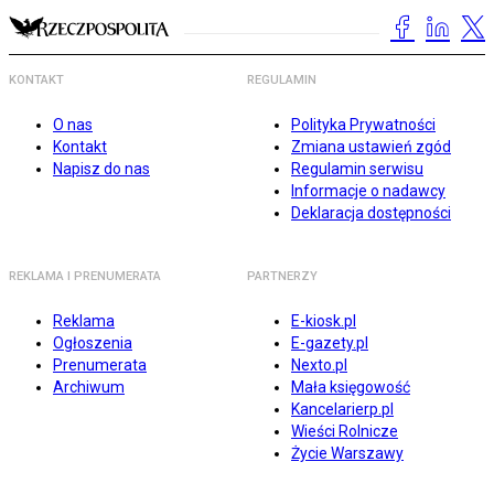
KONTAKT
REGULAMIN
O nas
Polityka Prywatności
Kontakt
Zmiana ustawień zgód
Napisz do nas
Regulamin serwisu
Informacje o nadawcy
Deklaracja dostępności
REKLAMA I PRENUMERATA
PARTNERZY
Reklama
E-kiosk.pl
Ogłoszenia
E-gazety.pl
Prenumerata
Nexto.pl
Archiwum
Mała księgowość
Kancelarierp.pl
Wieści Rolnicze
Życie Warszawy