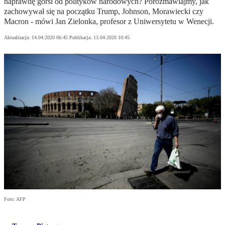
naprawdę gorsi od polityków narodowych? Porozmawiajmy, jak
zachowywał się na początku Trump, Johnson, Morawiecki czy
Macron - mówi Jan Zielonka, profesor z Uniwersytetu w Wenecji.
Aktualizacja:
14.04.2020 06:45
Publikacja:
13.04.2020 10:45
Foto: AFP