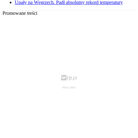
Upały na Węgrzech. Padł absolutny rekord temperatury
Promowane treści