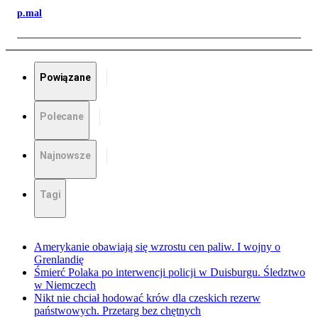
p.mal
Powiązane
Polecane
Najnowsze
Tagi
Amerykanie obawiają się wzrostu cen paliw. I wojny o
Grenlandię
Śmierć Polaka po interwencji policji w Duisburgu. Śledztwo
w Niemczech
Nikt nie chciał hodować krów dla czeskich rezerw
państwowych. Przetarg bez chętnych