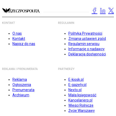
KONTAKT
REGULAMIN
O nas
Polityka Prywatności
Kontakt
Zmiana ustawień zgód
Napisz do nas
Regulamin serwisu
Informacje o nadawcy
Deklaracja dostępności
REKLAMA I PRENUMERATA
PARTNERZY
Reklama
E-kiosk.pl
Ogłoszenia
E-gazety.pl
Prenumerata
Nexto.pl
Archiwum
Mała księgowość
Kancelarierp.pl
Wieści Rolnicze
Życie Warszawy