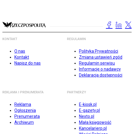
KONTAKT
REGULAMIN
O nas
Polityka Prywatności
Kontakt
Zmiana ustawień zgód
Napisz do nas
Regulamin serwisu
Informacje o nadawcy
Deklaracja dostępności
REKLAMA I PRENUMERATA
PARTNERZY
Reklama
E-kiosk.pl
Ogłoszenia
E-gazety.pl
Prenumerata
Nexto.pl
Archiwum
Mała księgowość
Kancelarierp.pl