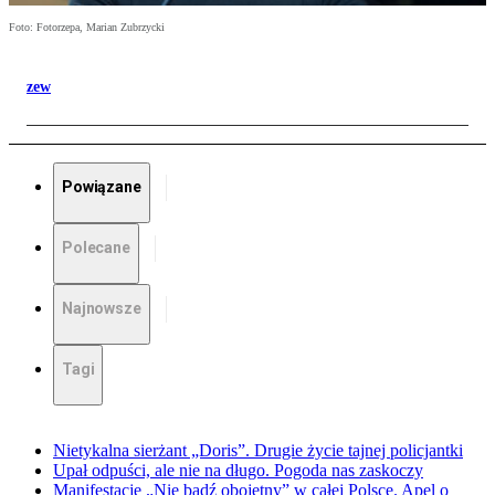
Foto: Fotorzepa, Marian Zubrzycki
zew
Powiązane
Polecane
Najnowsze
Tagi
Nietykalna sierżant „Doris”. Drugie życie tajnej policjantki
Upał odpuści, ale nie na długo. Pogoda nas zaskoczy
Manifestacje „Nie bądź obojętny” w całej Polsce. Apel o