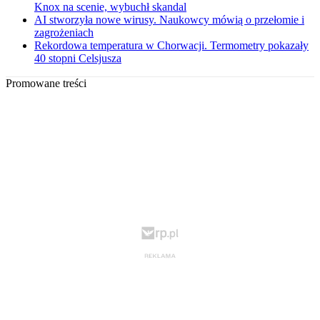
Knox na scenie, wybuchł skandal
AI stworzyła nowe wirusy. Naukowcy mówią o przełomie i
zagrożeniach
Rekordowa temperatura w Chorwacji. Termometry pokazały
40 stopni Celsjusza
Promowane treści