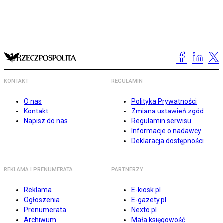
KONTAKT
REGULAMIN
O nas
Polityka Prywatności
Kontakt
Zmiana ustawień zgód
Napisz do nas
Regulamin serwisu
Informacje o nadawcy
Deklaracja dostępności
REKLAMA I PRENUMERATA
PARTNERZY
Reklama
E-kiosk.pl
Ogłoszenia
E-gazety.pl
Prenumerata
Nexto.pl
Archiwum
Mała księgowość