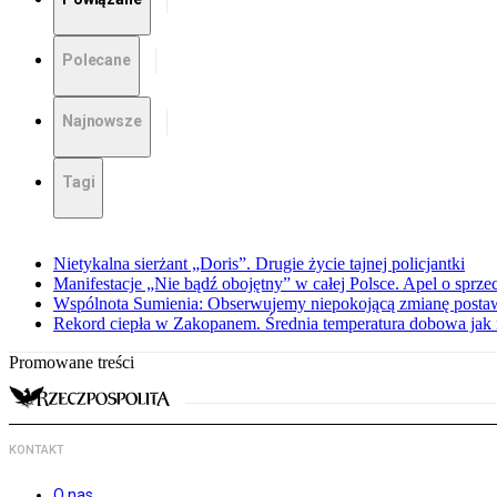
Polecane
Najnowsze
Tagi
Nietykalna sierżant „Doris”. Drugie życie tajnej policjantki
Manifestacje „Nie bądź obojętny” w całej Polsce. Apel o sprz
Wspólnota Sumienia: Obserwujemy niepokojącą zmianę posta
Rekord ciepła w Zakopanem. Średnia temperatura dobowa jak 
Promowane treści
KONTAKT
O nas