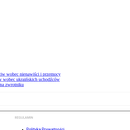
eciw wobec nienawiści i przemocy
w wobec ukraińskich uchodźców
na zwrotniku
REGULAMIN
Polityka Prywatności