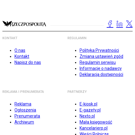
KONTAKT
REGULAMIN
O nas
Polityka Prywatności
Kontakt
Zmiana ustawień zgód
Napisz do nas
Regulamin serwisu
Informacje o nadawcy
Deklaracja dostępności
REKLAMA I PRENUMERATA
PARTNERZY
Reklama
E-kiosk.pl
Ogłoszenia
E-gazety.pl
Prenumerata
Nexto.pl
Archiwum
Mała księgowość
Kancelarierp.pl
Wieści Rolnicze