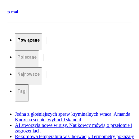
p.mal
Powiązane
Polecane
Najnowsze
Tagi
Jedna z głośniejszych spraw kryminalnych wraca. Amanda
Knox na scenie, wybuchł skandal
AI stworzyła nowe wirusy. Naukowcy mówią o przełomie i
zagrożeniach
Rekordowa temperatura w Chorwacji. Termometry pokazały