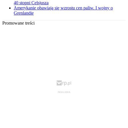
40 stopni Celsjusza
Amerykanie obawiają się wzrostu cen paliw. I wojny o
Grenlandię
Promowane treści