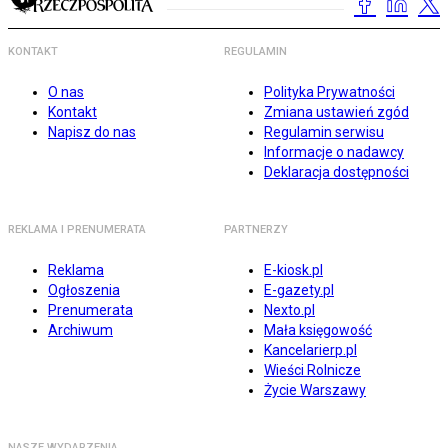
KONTAKT
REGULAMIN
O nas
Polityka Prywatności
Kontakt
Zmiana ustawień zgód
Napisz do nas
Regulamin serwisu
Informacje o nadawcy
Deklaracja dostępności
REKLAMA I PRENUMERATA
PARTNERZY
Reklama
E-kiosk.pl
Ogłoszenia
E-gazety.pl
Prenumerata
Nexto.pl
Archiwum
Mała księgowość
Kancelarierp.pl
Wieści Rolnicze
Życie Warszawy
NASZE WYDARZENIA