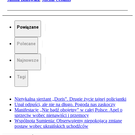
Powiązane
Polecane
Najnowsze
Tagi
Nietykalna sierżant „Doris”. Drugie życie tajnej policjantki
Upał odpuści, ale nie na długo. Pogoda nas zaskoczy
Manifestacje „Nie bądź obojętny” w całej Polsce. Apel o
sprzeciw wobec nienawiści i przemocy
Wspólnota Sumienia: Obserwujemy niepokojącą zmianę
postaw wobec ukraińskich uchodźców