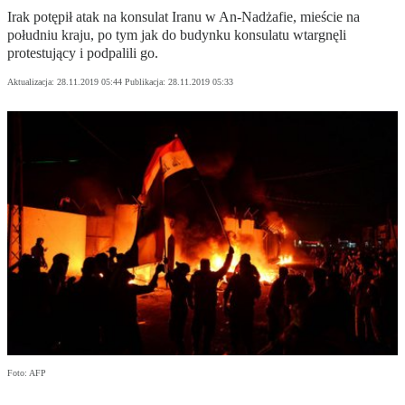
Irak potępił atak na konsulat Iranu w An-Nadżafie, mieście na
południu kraju, po tym jak do budynku konsulatu wtargnęli
protestujący i podpalili go.
Aktualizacja:
28.11.2019 05:44
Publikacja:
28.11.2019 05:33
Foto: AFP