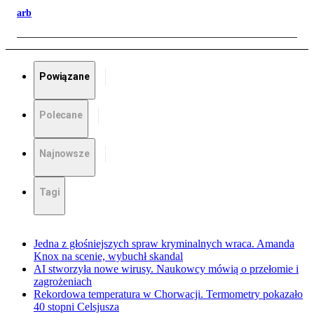
arb
Powiązane
Polecane
Najnowsze
Tagi
Jedna z głośniejszych spraw kryminalnych wraca. Amanda
Knox na scenie, wybuchł skandal
AI stworzyła nowe wirusy. Naukowcy mówią o przełomie i
zagrożeniach
Rekordowa temperatura w Chorwacji. Termometry pokazało
40 stopni Celsjusza