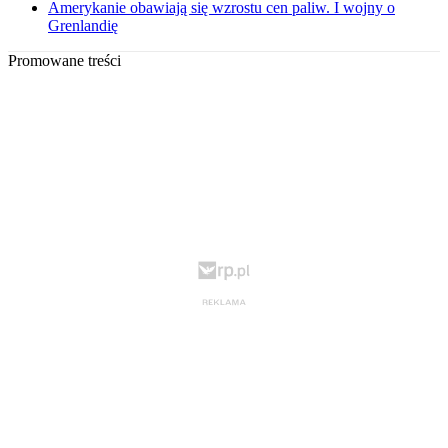
Amerykanie obawiają się wzrostu cen paliw. I wojny o
Grenlandię
Promowane treści