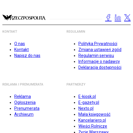
KONTAKT
REGULAMIN
O nas
Polityka Prywatności
Kontakt
Zmiana ustawień zgód
Napisz do nas
Regulamin serwisu
Informacje o nadawcy
Deklaracja dostępności
REKLAMA I PRENUMERATA
PARTNERZY
Reklama
E-kiosk.pl
Ogłoszenia
E-gazety.pl
Prenumerata
Nexto.pl
Archiwum
Mała księgowość
Kancelarierp.pl
Wieści Rolnicze
Życie Warszawy