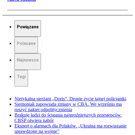
Powiązane
Polecane
Najnowsze
Tagi
Nietykalna sierżant „Doris”. Drugie życie tajnej policjantki
Siemoniak zapowiada zmiany w CBA. We wrześniu ma
ruszyć pakiet odpolitycznienia
Brakuje ludzi do ścigania najgroźniejszych przestępców.
CBŚP otwiera nabór
Ekspert o alarmach dla Polaków. „Ukraina ma rozwiązanie
sprawdzone na wojnie”