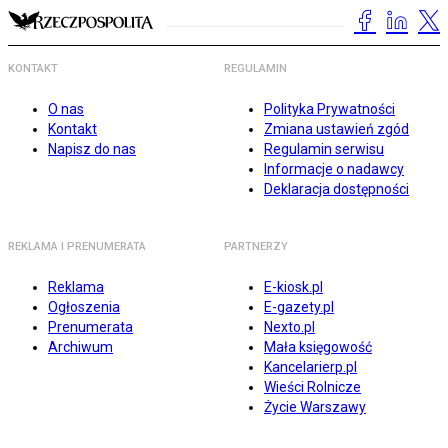
KONTAKT
REGULAMIN
O nas
Polityka Prywatności
Kontakt
Zmiana ustawień zgód
Napisz do nas
Regulamin serwisu
Informacje o nadawcy
Deklaracja dostępności
REKLAMA I PRENUMERATA
PARTNERZY
Reklama
E-kiosk.pl
Ogłoszenia
E-gazety.pl
Prenumerata
Nexto.pl
Archiwum
Mała księgowość
Kancelarierp.pl
Wieści Rolnicze
Życie Warszawy