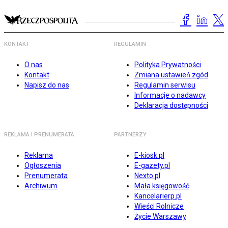
KONTAKT
REGULAMIN
O nas
Polityka Prywatności
Kontakt
Zmiana ustawień zgód
Napisz do nas
Regulamin serwisu
Informacje o nadawcy
Deklaracja dostępności
REKLAMA I PRENUMERATA
PARTNERZY
Reklama
E-kiosk.pl
Ogłoszenia
E-gazety.pl
Prenumerata
Nexto.pl
Archiwum
Mała księgowość
Kancelarierp.pl
Wieści Rolnicze
Życie Warszawy