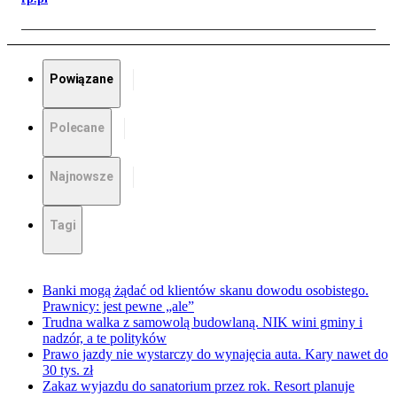
Powiązane
Polecane
Najnowsze
Tagi
Banki mogą żądać od klientów skanu dowodu osobistego.
Prawnicy: jest pewne „ale”
Trudna walka z samowolą budowlaną. NIK wini gminy i
nadzór, a te polityków
Prawo jazdy nie wystarczy do wynajęcia auta. Kary nawet do
30 tys. zł
Zakaz wyjazdu do sanatorium przez rok. Resort planuje