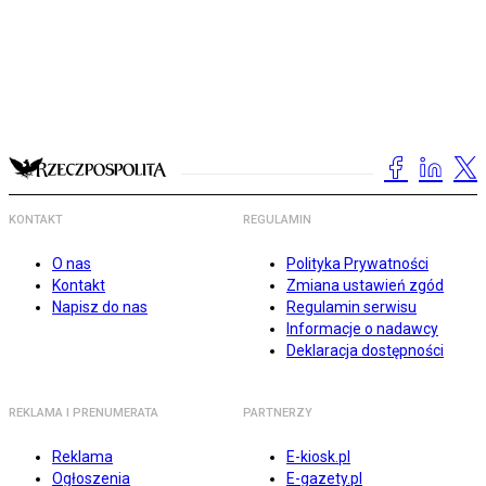
KONTAKT
REGULAMIN
O nas
Polityka Prywatności
Kontakt
Zmiana ustawień zgód
Napisz do nas
Regulamin serwisu
Informacje o nadawcy
Deklaracja dostępności
REKLAMA I PRENUMERATA
PARTNERZY
Reklama
E-kiosk.pl
Ogłoszenia
E-gazety.pl