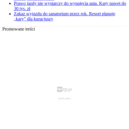
Prawo jazdy nie wystarczy do wynajęcia auta. Kary nawet do
30 tys. zł
Zakaz wyjazdu do sanatorium przez rok. Resort planuje
„kary” dla kuracjuszy
Promowane treści