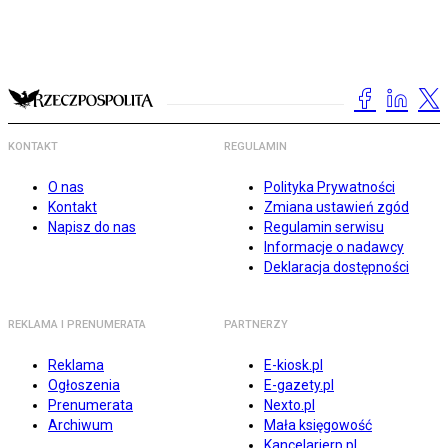
KONTAKT
REGULAMIN
O nas
Polityka Prywatności
Kontakt
Zmiana ustawień zgód
Napisz do nas
Regulamin serwisu
Informacje o nadawcy
Deklaracja dostępności
REKLAMA I PRENUMERATA
PARTNERZY
Reklama
E-kiosk.pl
Ogłoszenia
E-gazety.pl
Prenumerata
Nexto.pl
Archiwum
Mała księgowość
Kancelarierp.pl