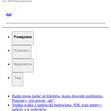
Foto: PAP/Wojciech Pacewicz
dgk
Powiązane
Polecane
Najnowsze
Tagi
Banki mogą żądać od klientów skanu dowodu osobistego.
Prawnicy: jest pewne „ale”
Trudna walka z samowolą budowlaną. NIK wini gminy i
nadzór, a te polityków