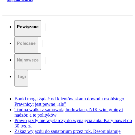
Powiązane
Polecane
Najnowsze
Tagi
Banki mogą żądać od klientów skanu dowodu osobistego.
Prawnicy: jest pewne „ale”
Trudna walka z samowolą budowlaną. NIK wini gminy i
nadzór, a te polityków
Prawo jazdy nie wystarczy do wynajęcia auta. Kary nawet do
30 tys. zł
Zakaz wyjazdu do sanatorium przez rok. Resort planuje