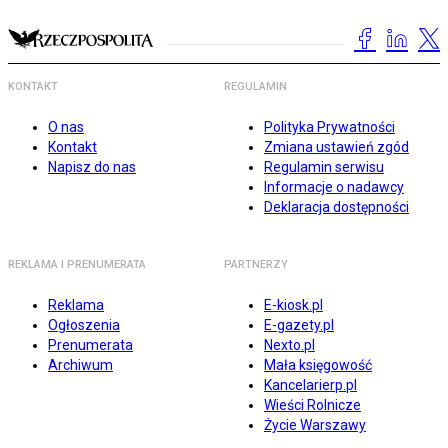
KONTAKT
REGULAMIN
O nas
Polityka Prywatności
Kontakt
Zmiana ustawień zgód
Napisz do nas
Regulamin serwisu
Informacje o nadawcy
Deklaracja dostępności
REKLAMA I PRENUMERATA
PARTNERZY
Reklama
E-kiosk.pl
Ogłoszenia
E-gazety.pl
Prenumerata
Nexto.pl
Archiwum
Mała księgowość
Kancelarierp.pl
Wieści Rolnicze
Życie Warszawy