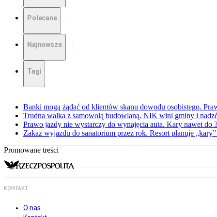
Polecane
Najnowsze
Tagi
Banki mogą żądać od klientów skanu dowodu osobistego. Praw
Trudna walka z samowolą budowlaną. NIK wini gminy i nadzór
Prawo jazdy nie wystarczy do wynajęcia auta. Kary nawet do 30
Zakaz wyjazdu do sanatorium przez rok. Resort planuje „kary”
Promowane treści
KONTAKT
O nas