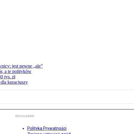
nicy: jest pewne „ale”
, a te polityków
 tys. zł
 dla kuracjuszy
REGULAMIN
Polityka Prywatności