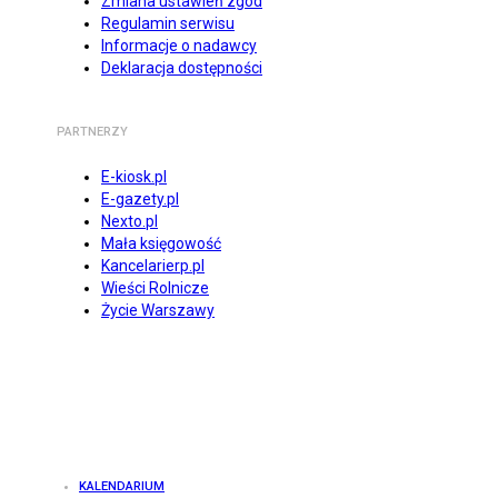
Zmiana ustawień zgód
Regulamin serwisu
Informacje o nadawcy
Deklaracja dostępności
PARTNERZY
E-kiosk.pl
E-gazety.pl
Nexto.pl
Mała księgowość
Kancelarierp.pl
Wieści Rolnicze
Życie Warszawy
KALENDARIUM