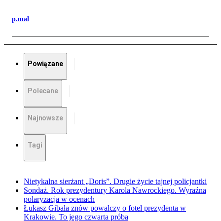
p.mal
Powiązane
Polecane
Najnowsze
Tagi
Nietykalna sierżant „Doris”. Drugie życie tajnej policjantki
Sondaż. Rok prezydentury Karola Nawrockiego. Wyraźna
polaryzacja w ocenach
Łukasz Gibała znów powalczy o fotel prezydenta w
Krakowie. To jego czwarta próba