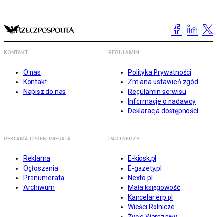
KONTAKT
REGULAMIN
O nas
Polityka Prywatności
Kontakt
Zmiana ustawień zgód
Napisz do nas
Regulamin serwisu
Informacje o nadawcy
Deklaracja dostępności
REKLAMA I PRENUMERATA
PARTNERZY
Reklama
E-kiosk.pl
Ogłoszenia
E-gazety.pl
Prenumerata
Nexto.pl
Archiwum
Mała księgowość
Kancelarierp.pl
Wieści Rolnicze
Życie Warszawy