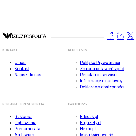
KONTAKT
REGULAMIN
O nas
Polityka Prywatności
Kontakt
Zmiana ustawień zgód
Napisz do nas
Regulamin serwisu
Informacje o nadawcy
Deklaracja dostępności
REKLAMA I PRENUMERATA
PARTNERZY
Reklama
E-kiosk.pl
Ogłoszenia
E-gazety.pl
Prenumerata
Nexto.pl
Archiwum
Mała księgowość