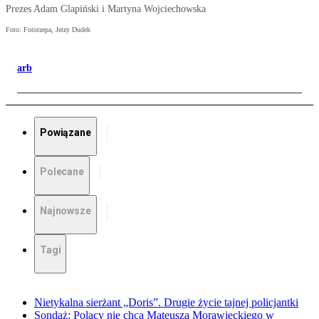
Prezes Adam Glapiński i Martyna Wojciechowska
Foto: Fotorzepa, Jerzy Dudek
arb
Powiązane
Polecane
Najnowsze
Tagi
Nietykalna sierżant „Doris”. Drugie życie tajnej policjantki
Sondaż: Polacy nie chcą Mateusza Morawieckiego w