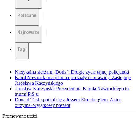
Polecane
Najnowsze
Tagi
Nietykalna sierżant „Doris”. Drugie życie tajnej policjantki
Karol Nawrocki ma plan na podziały na prawicy. Zastępuje
Jarosława Kaczyńskiego
Jarosław Kaczyński: Prezydentura Karola Nawrockiego to
triumf PiS-u
Donald Tusk spotkał się z Jessem Eisenbergiem. Aktor
otrzymał wyjątkowy prezent
Promowane treści