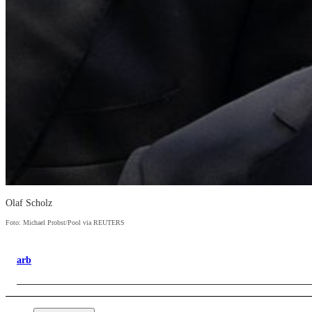
Olaf Scholz
Foto: Michael Probst/Pool via REUTERS
arb