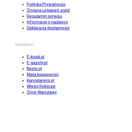
Polityka Prywatności
Zmiana ustawień zgód
Regulamin serwisu
Informacje o nadawcy
Deklaracja dostępności
PARTNERZY
E-kiosk.pl
E-gazety.pl
Nexto.pl
Mała księgowość
Kancelarierp.pl
Wieści Rolnicze
Życie Warszawy