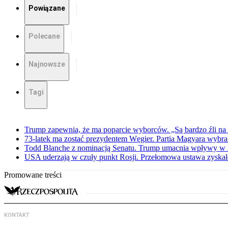
Powiązane
Polecane
Najnowsze
Tagi
Trump zapewnia, że ma poparcie wyborców. „Są bardzo źli na 
73-latek ma zostać prezydentem Węgier. Partia Magyara wybra
Todd Blanche z nominacją Senatu. Trump umacnia wpływy w 
USA uderzają w czuły punkt Rosji. Przełomowa ustawa zyskała 
Promowane treści
KONTAKT