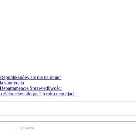
Republikanów, ale nie na mnie”
ła kandydata
Departamencie Sprawiedliwości
zielone światło po 1,5 roku negocjacji
REGULAMIN