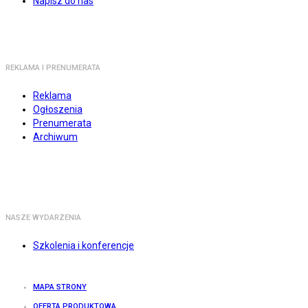
Napisz do nas
REKLAMA I PRENUMERATA
Reklama
Ogłoszenia
Prenumerata
Archiwum
NASZE WYDARZENIA
Szkolenia i konferencje
MAPA STRONY
OFERTA PRODUKTOWA