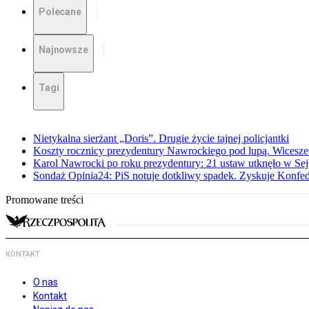
Polecane
Najnowsze
Tagi
Nietykalna sierżant „Doris”. Drugie życie tajnej policjantki
Koszty rocznicy prezydentury Nawrockiego pod lupą. Wices
Karol Nawrocki po roku prezydentury: 21 ustaw utknęło w Se
Sondaż Opinia24: PiS notuje dotkliwy spadek. Zyskuje Konfed
Promowane treści
KONTAKT
O nas
Kontakt