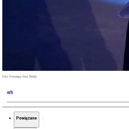
Foto: Fotorzepa, Jerzy Dudek
arb
Powiązane