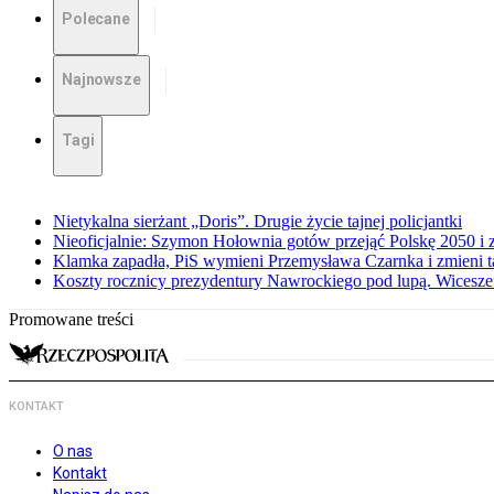
Polecane
Najnowsze
Tagi
Nietykalna sierżant „Doris”. Drugie życie tajnej policjantki
Nieoficjalnie: Szymon Hołownia gotów przejąć Polskę 2050 i 
Klamka zapadła, PiS wymieni Przemysława Czarnka i zmieni tak
Koszty rocznicy prezydentury Nawrockiego pod lupą. Wices
Promowane treści
KONTAKT
O nas
Kontakt