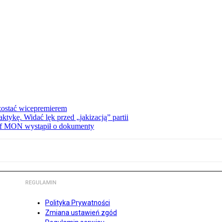
zostać wicepremierem
tykę. Widać lęk przed „jakizacją” partii
zef MON wystąpił o dokumenty
REGULAMIN
Polityka Prywatności
Zmiana ustawień zgód