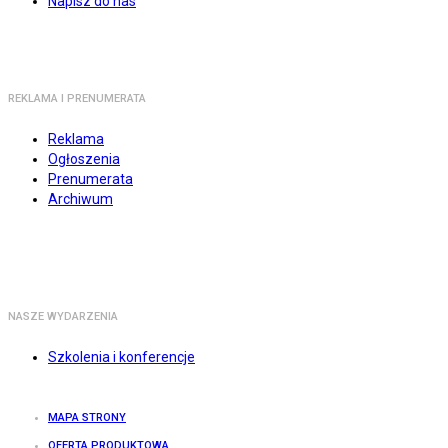
Napisz do nas
REKLAMA I PRENUMERATA
Reklama
Ogłoszenia
Prenumerata
Archiwum
NASZE WYDARZENIA
Szkolenia i konferencje
MAPA STRONY
OFERTA PRODUKTOWA