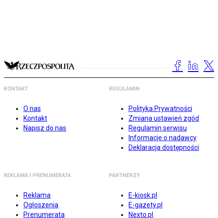
KONTAKT
REGULAMIN
O nas
Polityka Prywatności
Kontakt
Zmiana ustawień zgód
Napisz do nas
Regulamin serwisu
Informacje o nadawcy
Deklaracja dostępności
REKLAMA I PRENUMERATA
PARTNERZY
Reklama
E-kiosk.pl
Ogłoszenia
E-gazety.pl
Prenumerata
Nexto.pl