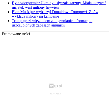
Była wicepremier Ukrainy usłyszała zarzuty. Miała ukrywać
majątek wart miliony hrywien
Elon Musk już wybaczył Donaldowi Trumpowi. Znów
wykłada miliony na kampanię
Trump grozi więzieniem za ujawnianie informacji o
uszczuplonych zapasach amunicji
Promowane treści