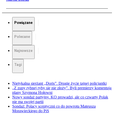
Powiązane
Polecane
Najnowsze
Tagi
Nietykalna sierżant „Doris”. Drugie życie tajnej policjantki
„Z zupy rybnej ryby się nie złoży”. Byli premierzy komentują
plany Szymona Hołowni
Nowy sondaż partyjny. KO prowadzi, ale co czwarty Polak
nie ma swojej partii
Sondaż: Polacy sceptyczni co do powrotu Mateusza
Morawieckiego do PiS