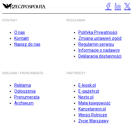
KONTAKT
REGULAMIN
O nas
Polityka Prywatności
Kontakt
Zmiana ustawień zgód
Napisz do nas
Regulamin serwisu
Informacje o nadawcy
Deklaracja dostępności
REKLAMA I PRENUMERATA
PARTNERZY
Reklama
E-kiosk.pl
Ogłoszenia
E-gazety.pl
Prenumerata
Nexto.pl
Archiwum
Mała księgowość
Kancelarierp.pl
Wieści Rolnicze
Życie Warszawy