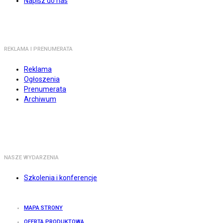
Napisz do nas
REKLAMA I PRENUMERATA
Reklama
Ogłoszenia
Prenumerata
Archiwum
NASZE WYDARZENIA
Szkolenia i konferencje
MAPA STRONY
OFERTA PRODUKTOWA