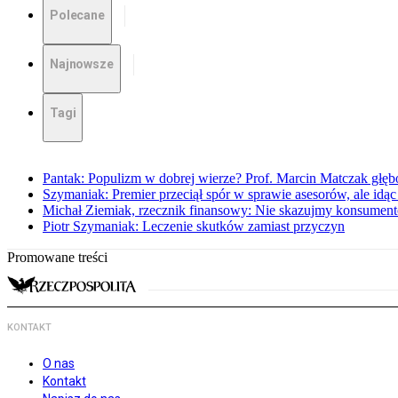
Polecane
Najnowsze
Tagi
Pantak: Populizm w dobrej wierze? Prof. Marcin Matczak głęb
Szymaniak: Premier przeciął spór w sprawie asesorów, ale idąc
Michał Ziemiak, rzecznik finansowy: Nie skazujmy konsumen
Piotr Szymaniak: Leczenie skutków zamiast przyczyn
Promowane treści
KONTAKT
O nas
Kontakt