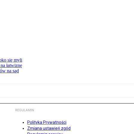
oko się myli
 na łatwiznę
tów na sąd
REGULAMIN
Polityka Prywatności
Zmiana ustawień zgód