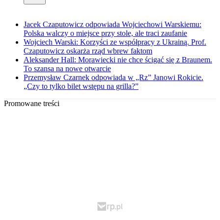
Jacek Czaputowicz odpowiada Wojciechowi Warskiemu:
Polska walczy o miejsce przy stole, ale traci zaufanie
Wojciech Warski: Korzyści ze współpracy z Ukrainą. Prof.
Czaputowicz oskarża rząd wbrew faktom
Aleksander Hall: Morawiecki nie chce ścigać się z Braunem.
To szansa na nowe otwarcie
Przemysław Czarnek odpowiada w „Rz” Janowi Rokicie.
„Czy to tylko bilet wstępu na grilla?”
Promowane treści