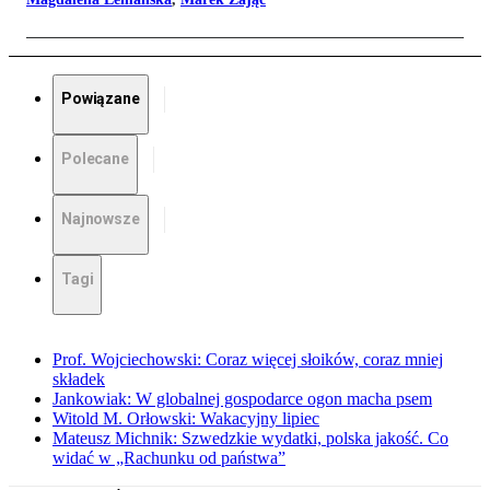
Powiązane
Polecane
Najnowsze
Tagi
Prof. Wojciechowski: Coraz więcej słoików, coraz mniej
składek
Jankowiak: W globalnej gospodarce ogon macha psem
Witold M. Orłowski: Wakacyjny lipiec
Mateusz Michnik: Szwedzkie wydatki, polska jakość. Co
widać w „Rachunku od państwa”