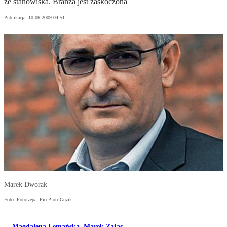
ze stanowiska. Branża jest zaskoczona
Publikacja:
10.06.2009 04:51
Marek Dworak
Foto: Fotorzepa, Pio Piotr Guzik
Magdalena Lemańska
,
Marek Zając