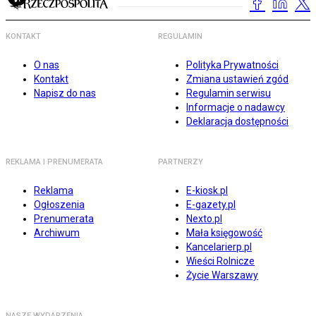
KONTAKT
REGULAMIN
O nas
Polityka Prywatności
Kontakt
Zmiana ustawień zgód
Napisz do nas
Regulamin serwisu
Informacje o nadawcy
Deklaracja dostępności
REKLAMA I PRENUMERATA
PARTNERZY
Reklama
E-kiosk.pl
Ogłoszenia
E-gazety.pl
Prenumerata
Nexto.pl
Archiwum
Mała księgowość
Kancelarierp.pl
Wieści Rolnicze
Życie Warszawy
NASZE WYDARZENIA