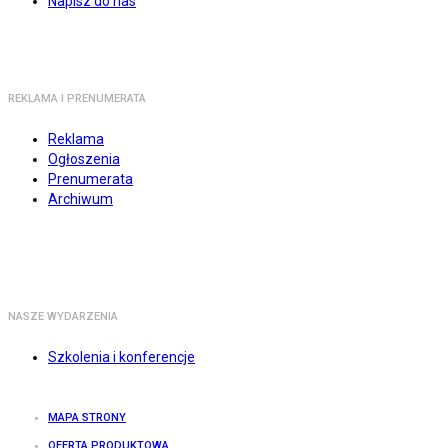
Napisz do nas
REKLAMA I PRENUMERATA
Reklama
Ogłoszenia
Prenumerata
Archiwum
NASZE WYDARZENIA
Szkolenia i konferencje
MAPA STRONY
OFERTA PRODUKTOWA