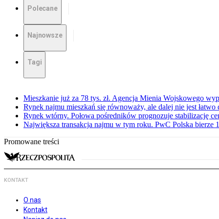
Polecane
Najnowsze
Tagi
Mieszkanie już za 78 tys. zł. Agencja Mienia Wojskowego wyp
Rynek najmu mieszkań się równoważy, ale dalej nie jest łatwo
Rynek wtórny. Połowa pośredników prognozuje stabilizację c
Największa transakcja najmu w tym roku. PwC Polska bierze 1
Promowane treści
KONTAKT
O nas
Kontakt