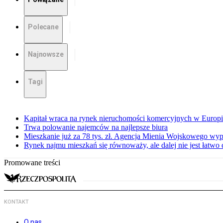
Polecane
Najnowsze
Tagi
Kapitał wraca na rynek nieruchomości komercyjnych w Europ
Trwa polowanie najemców na najlepsze biura
Mieszkanie już za 78 tys. zł. Agencja Mienia Wojskowego wyp
Rynek najmu mieszkań się równoważy, ale dalej nie jest łatwo
Promowane treści
KONTAKT
O nas