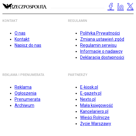
KONTAKT
REGULAMIN
O nas
Polityka Prywatności
Kontakt
Zmiana ustawień zgód
Napisz do nas
Regulamin serwisu
Informacje o nadawcy
Deklaracja dostępności
REKLAMA I PRENUMERATA
PARTNERZY
Reklama
E-kiosk.pl
Ogłoszenia
E-gazety.pl
Prenumerata
Nexto.pl
Archiwum
Mała księgowość
Kancelarierp.pl
Wieści Rolnicze
Życie Warszawy