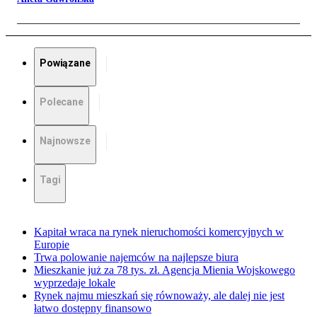
Powiązane
Polecane
Najnowsze
Tagi
Kapitał wraca na rynek nieruchomości komercyjnych w
Europie
Trwa polowanie najemców na najlepsze biura
Mieszkanie już za 78 tys. zł. Agencja Mienia Wojskowego
wyprzedaje lokale
Rynek najmu mieszkań się równoważy, ale dalej nie jest
łatwo dostępny finansowo