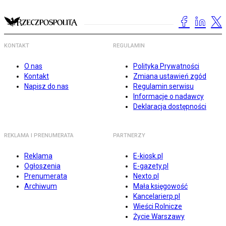
KONTAKT
REGULAMIN
O nas
Polityka Prywatności
Kontakt
Zmiana ustawień zgód
Napisz do nas
Regulamin serwisu
Informacje o nadawcy
Deklaracja dostępności
REKLAMA I PRENUMERATA
PARTNERZY
Reklama
E-kiosk.pl
Ogłoszenia
E-gazety.pl
Prenumerata
Nexto.pl
Archiwum
Mała księgowość
Kancelarierp.pl
Wieści Rolnicze
Życie Warszawy