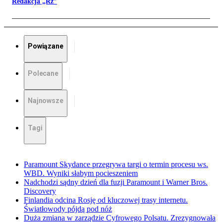
Redakcja „Rz”
Powiązane
Polecane
Najnowsze
Tagi
Paramount Skydance przegrywa targi o termin procesu ws.
WBD. Wyniki słabym pocieszeniem
Nadchodzi sądny dzień dla fuzji Paramount i Warner Bros.
Discovery
Finlandia odcina Rosję od kluczowej trasy internetu.
Światłowody pójdą pod nóż
Duża zmiana w zarządzie Cyfrowego Polsatu. Zrezygnowała