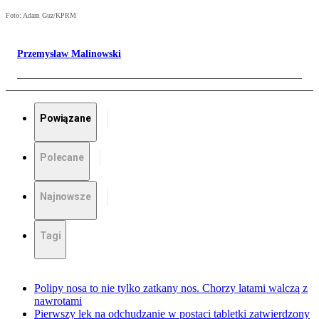
Foto: Adam Guz/KPRM
Przemysław Malinowski
Powiązane
Polecane
Najnowsze
Tagi
Polipy nosa to nie tylko zatkany nos. Chorzy latami walczą z
nawrotami
Pierwszy lek na odchudzanie w postaci tabletki zatwierdzony