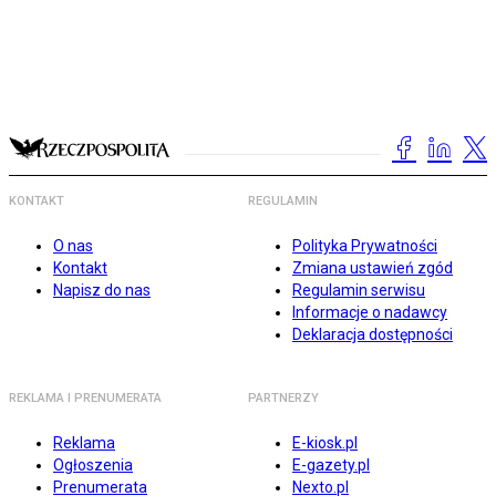
KONTAKT
REGULAMIN
O nas
Polityka Prywatności
Kontakt
Zmiana ustawień zgód
Napisz do nas
Regulamin serwisu
Informacje o nadawcy
Deklaracja dostępności
REKLAMA I PRENUMERATA
PARTNERZY
Reklama
E-kiosk.pl
Ogłoszenia
E-gazety.pl
Prenumerata
Nexto.pl