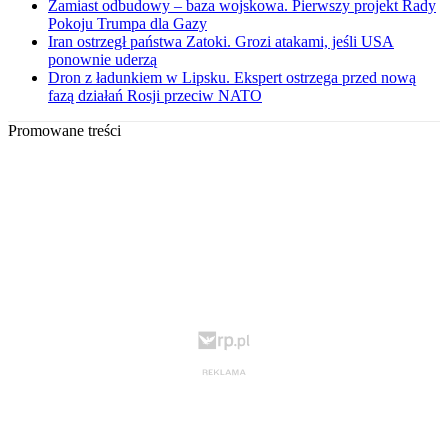
Zamiast odbudowy – baza wojskowa. Pierwszy projekt Rady
Pokoju Trumpa dla Gazy
Iran ostrzegł państwa Zatoki. Grozi atakami, jeśli USA
ponownie uderzą
Dron z ładunkiem w Lipsku. Ekspert ostrzega przed nową
fazą działań Rosji przeciw NATO
Promowane treści