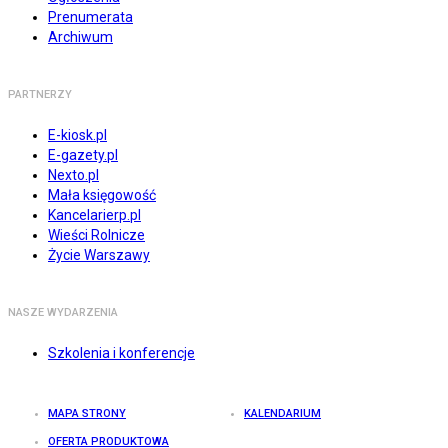
Prenumerata
Archiwum
PARTNERZY
E-kiosk.pl
E-gazety.pl
Nexto.pl
Mała księgowość
Kancelarierp.pl
Wieści Rolnicze
Życie Warszawy
NASZE WYDARZENIA
Szkolenia i konferencje
MAPA STRONY
KALENDARIUM
OFERTA PRODUKTOWA