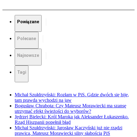
Powiązane
Polecane
Najnowsze
Tagi
Michał Szułdrzyński: Rozłam w PiS. Gdzie dwóch się bije,
tam prawda wychodzi na jaw
Bogusław Chrabota: Czy Mateusz Morawiecki ma szansę
utrzymać efekt świeżości do wyborów?
Jędrzej Bielecki: Król Maroka jak Aleksander Łukaszenko.
Rząd Hiszpanii popełnił błąd
Michał Szułdrzyński: Jarosław Kaczyński już nie rządzi
prawicą. Mateusz Morawiecki silny słabością PiS