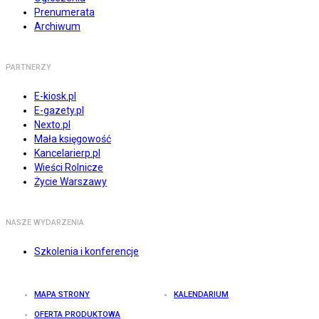
Prenumerata
Archiwum
PARTNERZY
E-kiosk.pl
E-gazety.pl
Nexto.pl
Mała księgowość
Kancelarierp.pl
Wieści Rolnicze
Życie Warszawy
NASZE WYDARZENIA
Szkolenia i konferencje
MAPA STRONY
KALENDARIUM
OFERTA PRODUKTOWA