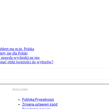
oblem ma m.in. Polska
ety nie dla Polski
am prawda wychodzi na jaw
ymać efekt świeżości do wyborów?
REGULAMIN
Polityka Prywatności
Zmiana ustawień zgód