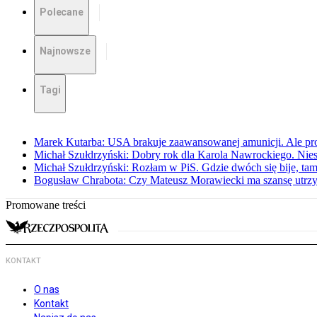
Polecane
Najnowsze
Tagi
Marek Kutarba: USA brakuje zaawansowanej amunicji. Ale pr
Michał Szułdrzyński: Dobry rok dla Karola Nawrockiego. Niest
Michał Szułdrzyński: Rozłam w PiS. Gdzie dwóch się bije, t
Bogusław Chrabota: Czy Mateusz Morawiecki ma szansę utrz
Promowane treści
KONTAKT
O nas
Kontakt