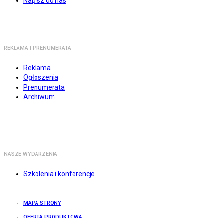
Napisz do nas
REKLAMA I PRENUMERATA
Reklama
Ogłoszenia
Prenumerata
Archiwum
NASZE WYDARZENIA
Szkolenia i konferencje
MAPA STRONY
OFERTA PRODUKTOWA