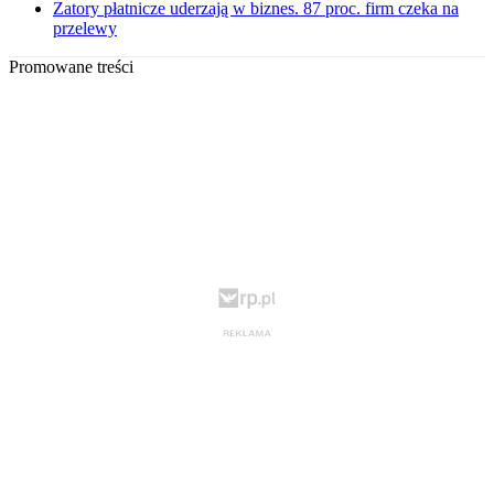
Zatory płatnicze uderzają w biznes. 87 proc. firm czeka na
przelewy
Promowane treści