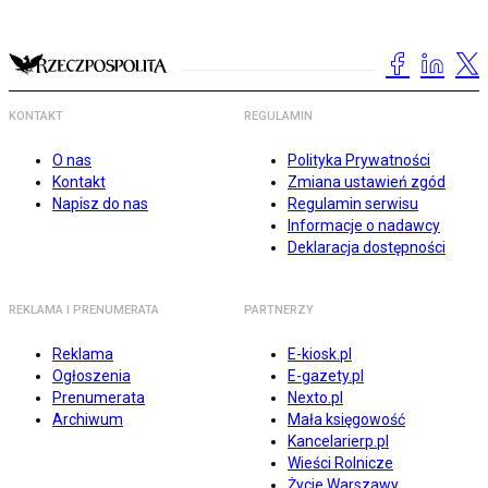
KONTAKT
REGULAMIN
O nas
Polityka Prywatności
Kontakt
Zmiana ustawień zgód
Napisz do nas
Regulamin serwisu
Informacje o nadawcy
Deklaracja dostępności
REKLAMA I PRENUMERATA
PARTNERZY
Reklama
E-kiosk.pl
Ogłoszenia
E-gazety.pl
Prenumerata
Nexto.pl
Archiwum
Mała księgowość
Kancelarierp.pl
Wieści Rolnicze
Życie Warszawy