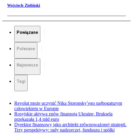
Wojciech Zieliński
Powiązane
Polecane
Najnowsze
Tagi
Revolut może uczynić Nika Storonsky’ego najbogatszym
człowiekiem w Europie
Rosyjskie aktywa znów finansują Ukrainę. Bruksela
przekazała 1,4 mld euro
Dyrektor finansowy jako architekt zrównoważonej strategii.
Trzy perspektywy: rady nadzorczej, funduszu i spółki