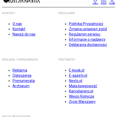
KONTAKT
REGULAMIN
O nas
Polityka Prywatności
Kontakt
Zmiana ustawień zgód
Napisz do nas
Regulamin serwisu
Informacje o nadawcy
Deklaracja dostępności
REKLAMA I PRENUMERATA
PARTNERZY
Reklama
E-kiosk.pl
Ogłoszenia
E-gazety.pl
Prenumerata
Nexto.pl
Archiwum
Mała księgowość
Kancelarierp.pl
Wieści Rolnicze
Życie Warszawy
NASZE WYDARZENIA