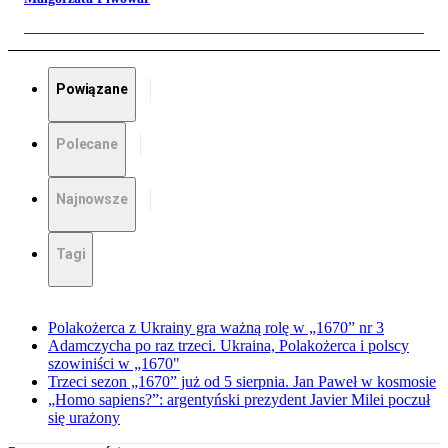
Powiązane
Polecane
Najnowsze
Tagi
Polakożerca z Ukrainy gra ważną rolę w „1670” nr 3
Adamczycha po raz trzeci. Ukraina, Polakożerca i polscy
szowiniści w „1670"
Trzeci sezon „1670” już od 5 sierpnia. Jan Paweł w kosmosie
„Homo sapiens?”: argentyński prezydent Javier Milei poczuł
się urażony