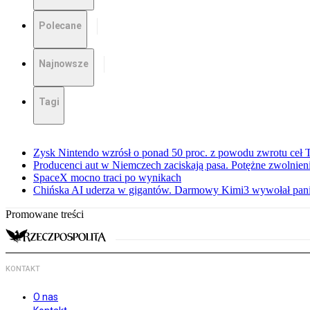
Polecane
Najnowsze
Tagi
Zysk Nintendo wzrósł o ponad 50 proc. z powodu zwrotu ceł
Producenci aut w Niemczech zaciskają pasa. Potężne zwolnieni
SpaceX mocno traci po wynikach
Chińska AI uderza w gigantów. Darmowy Kimi3 wywołał pani
Promowane treści
KONTAKT
O nas