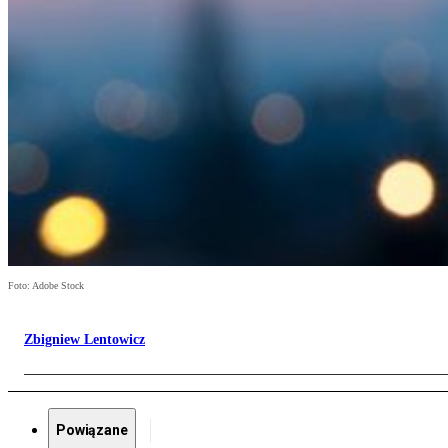
Foto: Adobe Stock
Zbigniew Lentowicz
Powiązane