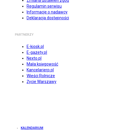
Zmiana ustawień zgód
Regulamin serwisu
Informacje o nadawcy
Deklaracja dostępności
PARTNERZY
E-kiosk.pl
E-gazety.pl
Nexto.pl
Mała księgowość
Kancelarierp.pl
Wieści Rolnicze
Życie Warszawy
KALENDARIUM