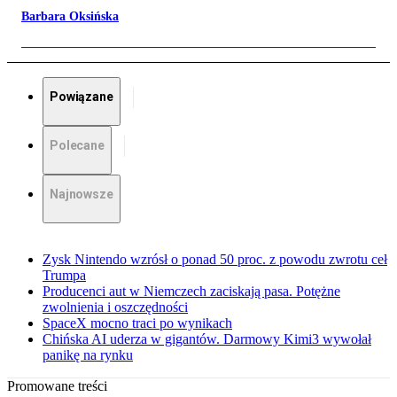
Barbara Oksińska
Powiązane
Polecane
Najnowsze
Zysk Nintendo wzrósł o ponad 50 proc. z powodu zwrotu ceł
Trumpa
Producenci aut w Niemczech zaciskają pasa. Potężne
zwolnienia i oszczędności
SpaceX mocno traci po wynikach
Chińska AI uderza w gigantów. Darmowy Kimi3 wywołał
panikę na rynku
Promowane treści