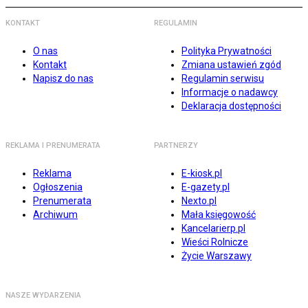
KONTAKT
REGULAMIN
O nas
Polityka Prywatności
Kontakt
Zmiana ustawień zgód
Napisz do nas
Regulamin serwisu
Informacje o nadawcy
Deklaracja dostępności
REKLAMA I PRENUMERATA
PARTNERZY
Reklama
E-kiosk.pl
Ogłoszenia
E-gazety.pl
Prenumerata
Nexto.pl
Archiwum
Mała księgowość
Kancelarierp.pl
Wieści Rolnicze
Życie Warszawy
NASZE WYDARZENIA