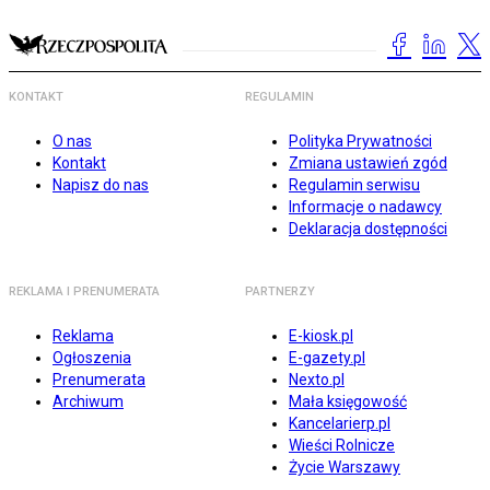
KONTAKT
REGULAMIN
O nas
Polityka Prywatności
Kontakt
Zmiana ustawień zgód
Napisz do nas
Regulamin serwisu
Informacje o nadawcy
Deklaracja dostępności
REKLAMA I PRENUMERATA
PARTNERZY
Reklama
E-kiosk.pl
Ogłoszenia
E-gazety.pl
Prenumerata
Nexto.pl
Archiwum
Mała księgowość
Kancelarierp.pl
Wieści Rolnicze
Życie Warszawy