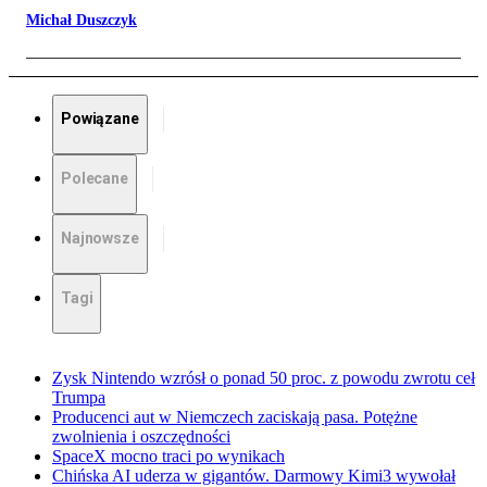
Michał Duszczyk
Powiązane
Polecane
Najnowsze
Tagi
Zysk Nintendo wzrósł o ponad 50 proc. z powodu zwrotu ceł
Trumpa
Producenci aut w Niemczech zaciskają pasa. Potężne
zwolnienia i oszczędności
SpaceX mocno traci po wynikach
Chińska AI uderza w gigantów. Darmowy Kimi3 wywołał