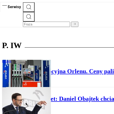
Serwisy
P. IW
PALIWA
Nowa akcja promocyjna Orlenu. Ceny pali
MEDIA
Radio Zet: Daniel Obajtek chciał