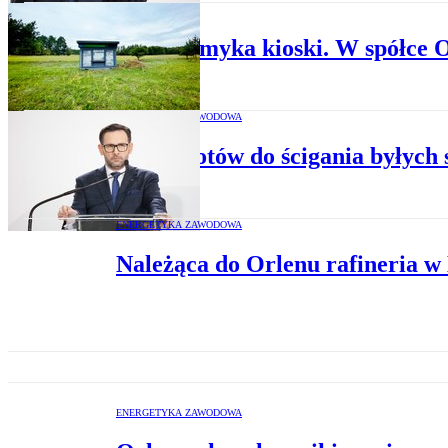
BIZNES
Ruch zamyka kioski. W spółce O
ENERGETYKA ZAWODOWA
Orlen gotów do ścigania byłych
ENERGETYKA ZAWODOWA
Należąca do Orlenu rafineria w 
ENERGETYKA ZAWODOWA