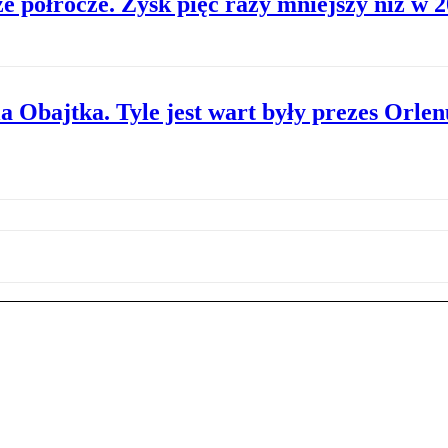
e półrocze. Zysk pięć razy mniejszy niż w 
 Obajtka. Tyle jest wart były prezes Orlen