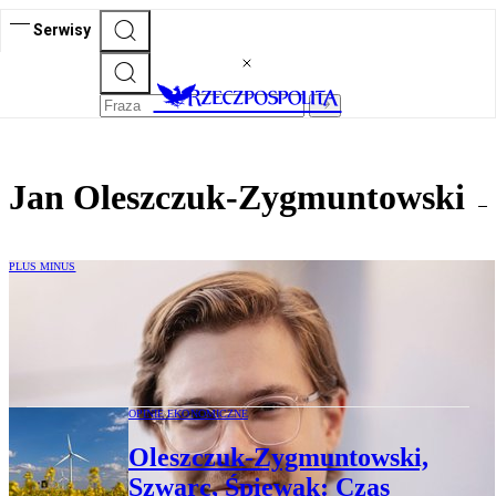
Serwisy
Jan Oleszczuk-Zygmuntowski
PLUS MINUS
Gość „Plusa Minusa” poleca. Jan
Oleszczuk-Zygmuntowski: Gdy jeden
papieros jest całym światem
OPINIE EKONOMICZNE
Oleszczuk-Zygmuntowski,
Szwarc, Śpiewak: Czas