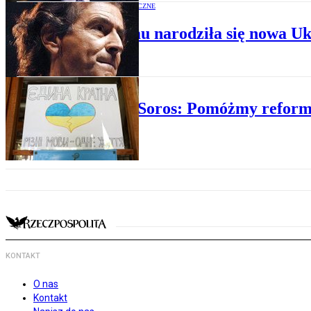
OPINIE EKONOMICZNE
Rok temu narodziła się nowa U
GOSPODARKA
George Soros: Pomóżmy reform
KONTAKT
O nas
Kontakt