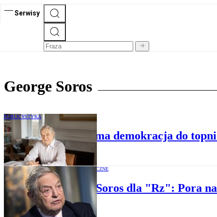
Serwisy
George Soros
PUBLICYSTYKA
George Soros: Co ma demokracja do topn
OPINIE EKONOMICZNE
George Soros dla "Rz": Pora na 