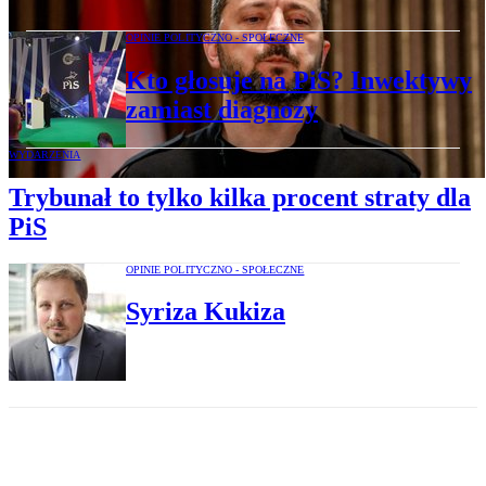
OPINIE POLITYCZNO - SPOŁECZNE
Kto głosuje na PiS? Inwektywy
zamiast diagnozy
WYDARZENIA
Trybunał to tylko kilka procent straty dla
PiS
OPINIE POLITYCZNO - SPOŁECZNE
Syriza Kukiza