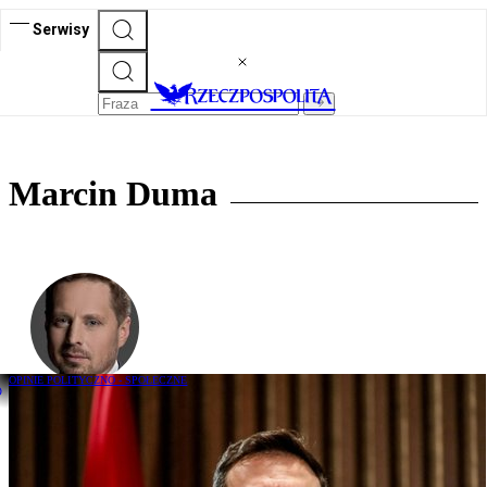
Serwisy
Marcin Duma
OPINIE POLITYCZNO - SPOŁECZNE
Marcin Duma: Ukraińcy badają nastroje
społeczne w Polsce i potem nas
rozgrywają