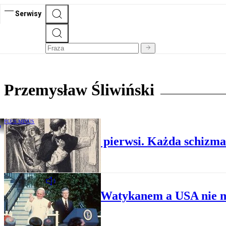
Serwisy
Przemysław Śliwiński
PLUS MINUS
Lefebryści nie byli pierwsi. Każda schizma
PLUS MINUS
Między Watykanem a USA nie ma