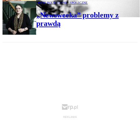
OPINIE POLITYCZNO - SPOŁECZNE
„Newsweeka” problemy z
prawdą