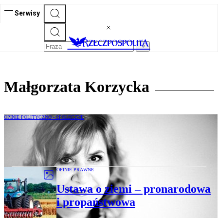
Serwisy
Małgorzata Korzycka
OPINIE POLITYCZNO - SPOŁECZNE
PiS w karykaturze
OPINIE PRAWNE
Ustawa o ziemi – pronarodowa
i propaństwowa