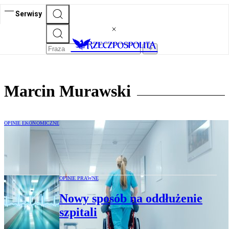
Serwisy
Marcin Murawski
OPINIE EKONOMICZNE
Dr Marcin Murawski: Kryzys w ochronie
zdrowia w 2025 r. to fake news
OPINIE PRAWNE
Nowy sposób na oddłużenie
szpitali