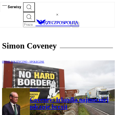
Serwisy
Simon Coveney
OPINIE POLITYCZNO - SPOŁECZNE
Simon Coveney: Brexit wyzwaniem dla
pokoju
ŚWIAT
Coveney: Irlandia najmocniej
odczuje brexit