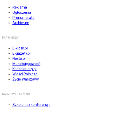
Reklama
Ogłoszenia
Prenumerata
Archiwum
PARTNERZY
E-kiosk.pl
E-gazety.pl
Nexto.pl
Mała księgowość
Kancelarierp.pl
Wieści Rolnicze
Życie Warszawy
NASZE WYDARZENIA
Szkolenia i konferencje