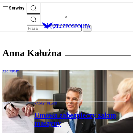
Serwisy
Anna Kałużna
ABC FIRMY
Negocjacje umów i rozwiązywanie
konfliktów w branży przemysłowej
KADRY I PŁACE
Umowa zabezpieczy zakup
maszyny