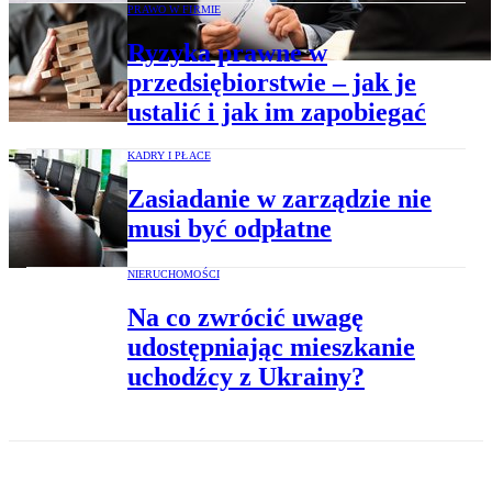
PRAWO W FIRMIE
Ryzyka prawne w
przedsiębiorstwie – jak je
ustalić i jak im zapobiegać
KADRY I PŁACE
Zasiadanie w zarządzie nie
musi być odpłatne
NIERUCHOMOŚCI
Na co zwrócić uwagę
udostępniając mieszkanie
uchodźcy z Ukrainy?